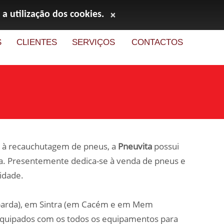
 a utilização dos cookies.
×
S
CLIENTES
SERVIÇOS
CONTACTOS
a à recauchutagem de pneus, a
Pneuvita
possui
ua. Presentemente dedica-se à venda de pneus e
idade.
barda), em Sintra (em Cacém e em Mem
quipados com os todos os equipamentos para