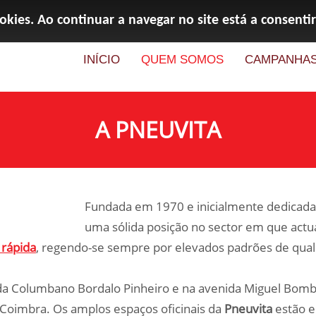
ookies. Ao continuar a navegar no site está a consentir
INÍCIO
QUEM SOMOS
CAMPANHA
A PNEUVITA
Fundada em 1970 e inicialmente dedicad
uma sólida posição no sector em que act
 rápida
, regendo-se sempre por elevados padrões de qual
da Columbano Bordalo Pinheiro e na avenida Miguel Bom
Coimbra. Os amplos espaços oficinais da
Pneuvita
estão e